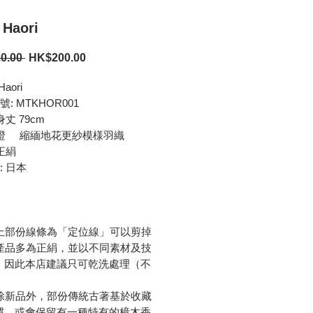
 Haori
Regular
Sale
0.00 
HK$200.00
Price
Price
Haori
: MTKHOR001
身丈 79cm
: 橙 縮緬地花更紗模様羽織
 正絹
: 日本
羽織上部份線條為「定位線」可以剪掉
羽織產品多為正絹，並以不同素材及技
，因此本店建議只可乾洗處理（不
）
羽織除新品外，部份傳統古著基於收藏
慣，或會保留有一種特有的樟木香