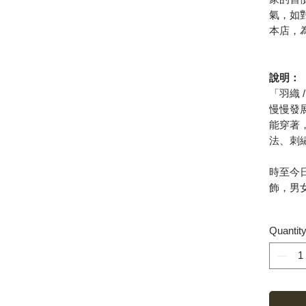
氣，如
本店，
說明：
「羽織 
慢慢發
能穿著
法、刺
時至今
飾，男
Quantit