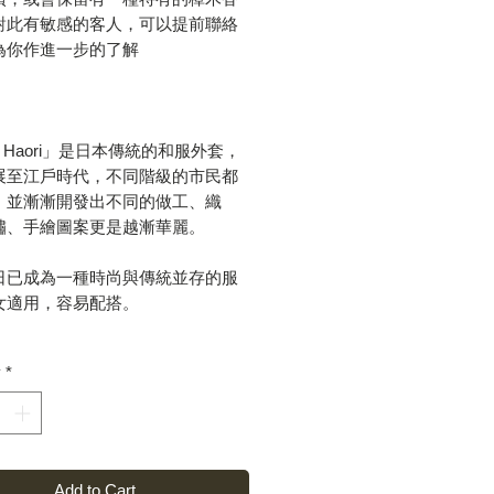
對此有敏感的客人，可以提前聯絡
為你作進一步的了解
/ Haori」是日本傳統的和服外套，
展至江戶時代，不同階級的市民都
，並漸漸開發出不同的做工、織
繡、手繪圖案更是越漸華麗。
日已成為一種時尚與傳統並存的服
女適用，容易配搭。
y
*
Add to Cart