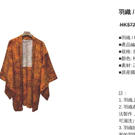
羽織 /
 HK$72
■羽織 / 
■產品編號
■規格: 
■顏色
■素材:
■原産國
註：
1. 
2. 
法製作
可濕洗
3. 
家的習